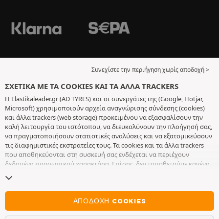
Συνεχίστε την περιήγηση χωρίς αποδοχή >
ΣΧΕΤΙΚΆ ΜΕ ΤΑ COOKIES ΚΑΙ ΤΑ ΆΛΛΑ TRACKERS
Η Elastikaleader.gr (AD TYRES) και οι συνεργάτες της (Google, Hotjar,
Microsoft) χρησιμοποιούν αρχεία αναγνώρισης σύνδεσης (cookies)
και άλλα trackers (web storage) προκειμένου να εξασφαλίσουν την
καλή λειτουργία του ιστότοπου, να διευκολύνουν την πλοήγησή σας,
να πραγματοποιήσουν στατιστικές αναλύσεις και να εξατομικεύσουν
τις διαφημιστικές εκστρατείες τους. Τα cookies και τα άλλα trackers
που αποθηκεύονται στη συσκευή σας ενδέχεται να περιέχουν
δεδομένα προσωπικού χαρακτήρα. Επίσης, δεν τοποθετούμε κανένα
cookie ή άλλο tracker χωρίς την ελεύθερη και εν επιγνώσει
συγκατάθεσή σας, με εξαίρεση αυτά που είναι απαραίτητα για τη
λειτουργία του ιστότοπου. Διατηρούμε τις επιλογές σας για 6 μήνες.
Μπορείτε να ανακαλέσετε τη συγκατάθεσή σας οποιαδήποτε στιγμή,
ΑΠΟΔΟΧΉ COOKIES
πηγαίνοντας στη
σελίδα σχετικά με τα cookies και τα άλλα trackers
.