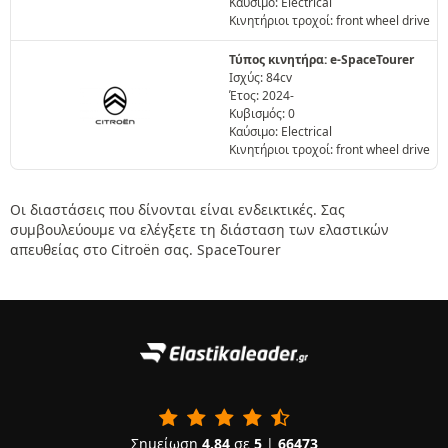
Καύσιμο: Electrical
Κινητήριοι τροχοί: front wheel drive
Τύπος κινητήρα: e-SpaceTourer
Ισχύς: 84cv
Έτος: 2024-
Κυβισμός: 0
Καύσιμο: Electrical
Κινητήριοι τροχοί: front wheel drive
Οι διαστάσεις που δίνονται είναι ενδεικτικές. Σας
συμβουλεύουμε να ελέγξετε τη διάσταση των ελαστικών
απευθείας στο Citroën σας. SpaceTourer
Σημείωση
4.84
σε
5
|
66473