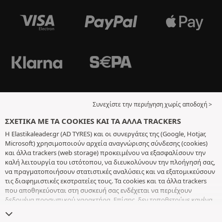
Συνεχίστε την περιήγηση χωρίς αποδοχή >
ΣΧΕΤΙΚΆ ΜΕ ΤΑ COOKIES ΚΑΙ ΤΑ ΆΛΛΑ TRACKERS
Η Elastikaleader.gr (AD TYRES) και οι συνεργάτες της (Google, Hotjar,
Microsoft) χρησιμοποιούν αρχεία αναγνώρισης σύνδεσης (cookies)
και άλλα trackers (web storage) προκειμένου να εξασφαλίσουν την
καλή λειτουργία του ιστότοπου, να διευκολύνουν την πλοήγησή σας,
να πραγματοποιήσουν στατιστικές αναλύσεις και να εξατομικεύσουν
τις διαφημιστικές εκστρατείες τους. Τα cookies και τα άλλα trackers
που αποθηκεύονται στη συσκευή σας ενδέχεται να περιέχουν
δεδομένα προσωπικού χαρακτήρα. Επίσης, δεν τοποθετούμε κανένα
cookie ή άλλο tracker χωρίς την ελεύθερη και εν επιγνώσει
συγκατάθεσή σας, με εξαίρεση αυτά που είναι απαραίτητα για τη