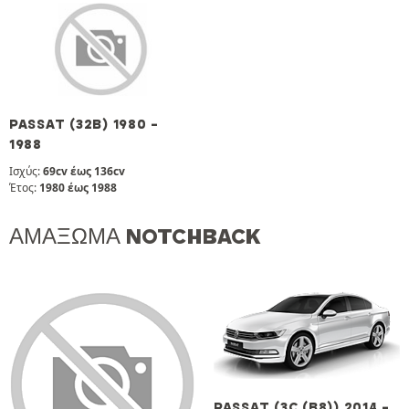
PASSAT (32B) 1980 -
1988
Ισχύς:
69cv έως 136cv
Έτος:
1980 έως 1988
ΑΜΆΞΩΜΑ NOTCHBACK
PASSAT (3C (B8)) 2014 -