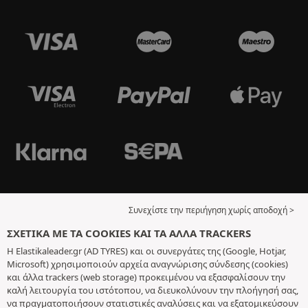
Συνεχίστε την περιήγηση χωρίς αποδοχή >
ΣΧΕΤΙΚΆ ΜΕ ΤΑ COOKIES ΚΑΙ ΤΑ ΆΛΛΑ TRACKERS
Η Elastikaleader.gr (AD TYRES) και οι συνεργάτες της (Google, Hotjar,
Microsoft) χρησιμοποιούν αρχεία αναγνώρισης σύνδεσης (cookies)
και άλλα trackers (web storage) προκειμένου να εξασφαλίσουν την
καλή λειτουργία του ιστότοπου, να διευκολύνουν την πλοήγησή σας,
να πραγματοποιήσουν στατιστικές αναλύσεις και να εξατομικεύσουν