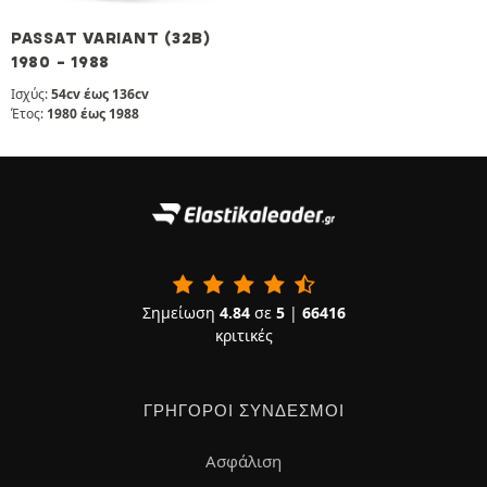
PASSAT VARIANT (32B)
1980 - 1988
Ισχύς:
54cv έως 136cv
Έτος:
1980 έως 1988
Σημείωση
4.84
σε
5
|
66416
κριτικές
ΓΡΉΓΟΡΟΙ ΣΎΝΔΕΣΜΟΙ
Ασφάλιση