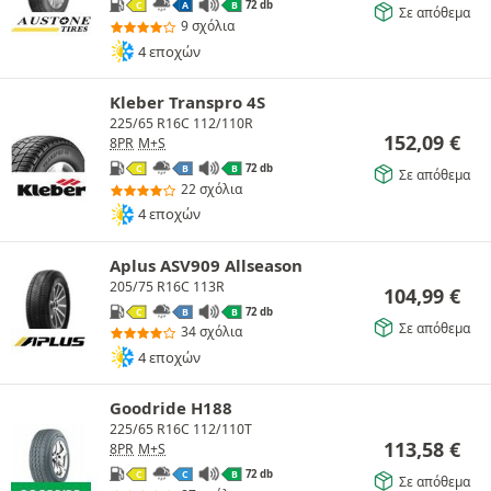
72 db
C
A
B
Σε απόθεμα
9 σχόλια
4 εποχών
Kleber Transpro 4S
225/65 R16C 112/110R
152,09
€
8PR
M+S
72 db
C
B
B
Σε απόθεμα
22 σχόλια
4 εποχών
Aplus ASV909 Allseason
205/75 R16C 113R
104,99
€
72 db
C
B
B
Σε απόθεμα
34 σχόλια
4 εποχών
Goodride H188
225/65 R16C 112/110T
113,58
€
8PR
M+S
72 db
C
C
B
Σε απόθεμα