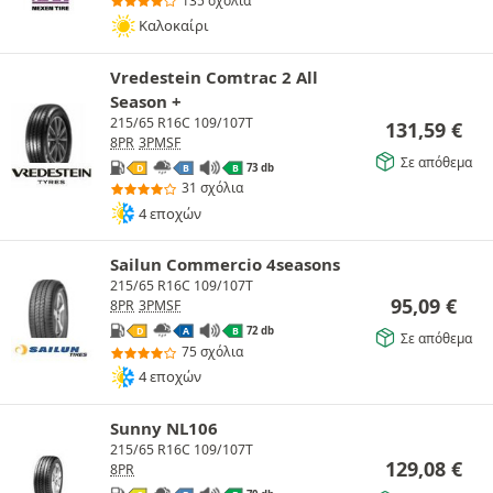
135 σχόλια
Καλοκαίρι
Vredestein Comtrac 2 All
Season +
215/65 R16C 109/107T
131,59
€
8PR
3PMSF
Σε απόθεμα
73 db
D
B
B
31 σχόλια
4 εποχών
Sailun Commercio 4seasons
215/65 R16C 109/107T
95,09
€
8PR
3PMSF
72 db
D
A
B
Σε απόθεμα
75 σχόλια
4 εποχών
Sunny NL106
215/65 R16C 109/107T
129,08
€
8PR