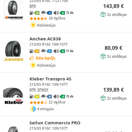
225/65 R16C 112/110R
143,89
€
8PR
72 db
B
A
B
Σε απόθεμα
26 σχόλια
Καλοκαίρι
Anchee AC838
215/65 R16C 109/107T
80,09
€
71 db
D
C
B
Σε απόθεμα
Νέα άφιξη
Καλοκαίρι
Kleber Transpro 4S
215/65 R16C 109/107T
139,89
€
8PR
3PMSF
72 db
C
B
B
Σε απόθεμα
22 σχόλια
4 εποχών
Sailun Commercio PRO
215/65 R16C 109/107T