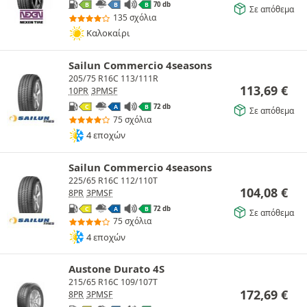
70 db
B
B
B
Σε απόθεμα
135 σχόλια
Καλοκαίρι
Sailun Commercio 4seasons
205/75 R16C 113/111R
113,69
€
10PR
3PMSF
72 db
C
A
B
Σε απόθεμα
75 σχόλια
4 εποχών
Sailun Commercio 4seasons
225/65 R16C 112/110T
104,08
€
8PR
3PMSF
72 db
C
A
B
Σε απόθεμα
75 σχόλια
4 εποχών
Austone Durato 4S
215/65 R16C 109/107T
172,69
€
8PR
3PMSF