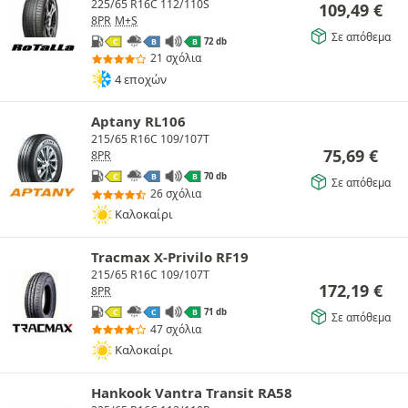
225/65 R16C 112/110S
109,49
€
8PR
M+S
Σε απόθεμα
72 db
C
B
B
21 σχόλια
4 εποχών
Aptany RL106
215/65 R16C 109/107T
75,69
€
8PR
70 db
C
B
B
Σε απόθεμα
26 σχόλια
Καλοκαίρι
Tracmax X-Privilo RF19
215/65 R16C 109/107T
172,19
€
8PR
71 db
C
C
B
Σε απόθεμα
47 σχόλια
Καλοκαίρι
Hankook Vantra Transit RA58