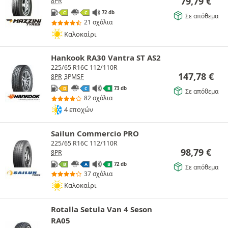
79,79
€
8PR
72 db
C
C
Σε απόθεμα
21 σχόλια
Καλοκαίρι
Hankook RA30 Vantra ST AS2
225/65 R16C 112/110R
147,78
€
8PR
3PMSF
73 db
D
C
B
Σε απόθεμα
82 σχόλια
4 εποχών
Sailun Commercio PRO
225/65 R16C 112/110R
98,79
€
8PR
72 db
B
A
B
Σε απόθεμα
37 σχόλια
Καλοκαίρι
Rotalla Setula Van 4 Seson
RA05