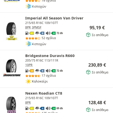
78 σχόλια
4 εποχών
Imperial All Season Van Driver
215/65 R16C 109/107T
95,19
€
8PR
3PMSF
72 db
C
B
B
Σε απόθεμα
52 σχόλια
4 εποχών
Bridgestone Duravis R660
205/75 R16C 113/111R
230,89
€
10PR
72 db
D
B
B
Σε απόθεμα
17 σχόλια
Καλοκαίρι
Nexen Roadian CT8
215/65 R16C 109/107T
128,48
€
8PR
69 db
C
A
A
Σε απόθεμα