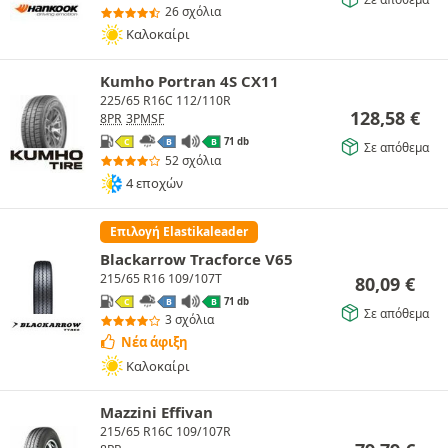
26 σχόλια
Καλοκαίρι
Kumho Portran 4S CX11
225/65 R16C 112/110R
128,58
€
8PR
3PMSF
71 db
C
B
B
Σε απόθεμα
52 σχόλια
4 εποχών
Επιλογή Elastikaleader
Blackarrow Tracforce V65
215/65 R16 109/107T
80,09
€
71 db
C
B
B
Σε απόθεμα
3 σχόλια
Νέα άφιξη
Καλοκαίρι
Mazzini Effivan
215/65 R16C 109/107R