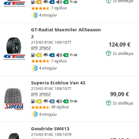
Σε απόθεμα
71 db
D
A
B
7 σχόλια
4 εποχών
GT-Radial Maxmiler AllSeason
2
215/65 R16C 109/107T
124,09
€
8PR
3PMSF
Σε απόθεμα
71 db
C
A
B
7 σχόλια
4 εποχών
Superia Ecoblue Van 4S
215/65 R16C 109/107T
99,09
€
8PR
3PMSF
73 db
C
B
B
Σε απόθεμα
48 σχόλια
4 εποχών
Goodride SW613
215/65 R16C 109/107R