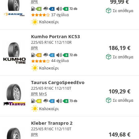
99,99
€
8PR
72 db
B
A
B
Σε απόθεμα
37 σχόλια
Καλοκαίρι
Kumho Portran KC53
225/65 R16C 112/110R
186,19
€
8PR
72 db
D
C
B
Σε απόθεμα
44 σχόλια
Καλοκαίρι
Taurus CargoSpeedEvo
225/65 R16C 112/110T
109,29
€
8PR
M+S
Σε απόθεμα
73 db
C
C
B
Καλοκαίρι
Kleber Transpro 2
225/65 R16C 112/110T
149,68
€
8PR