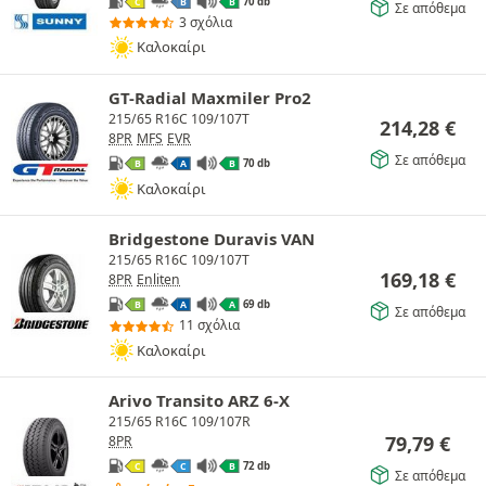
70 db
C
B
B
Σε απόθεμα
3 σχόλια
Καλοκαίρι
GT-Radial Maxmiler Pro2
215/65 R16C 109/107T
214,28
€
8PR
MFS
EVR
Σε απόθεμα
70 db
B
A
B
Καλοκαίρι
Bridgestone Duravis VAN
215/65 R16C 109/107T
169,18
€
8PR
Enliten
69 db
B
A
A
Σε απόθεμα
11 σχόλια
Καλοκαίρι
Arivo Transito ARZ 6-X
215/65 R16C 109/107R
79,79
€
8PR
72 db
C
C
B
Σε απόθεμα