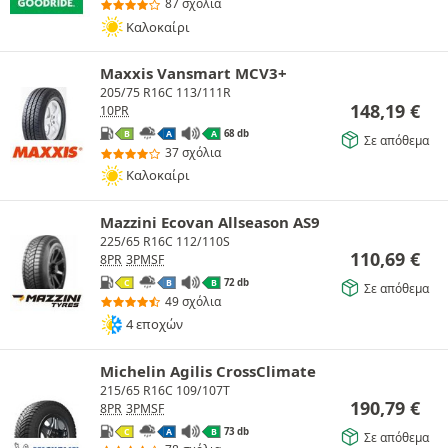
87 σχόλια
Καλοκαίρι
Maxxis Vansmart MCV3+
205/75 R16C 113/111R
148,19
€
10PR
68 db
B
A
A
Σε απόθεμα
37 σχόλια
Καλοκαίρι
Mazzini Ecovan Allseason AS9
225/65 R16C 112/110S
110,69
€
8PR
3PMSF
72 db
C
B
B
Σε απόθεμα
49 σχόλια
4 εποχών
Michelin Agilis CrossClimate
215/65 R16C 109/107T
190,79
€
8PR
3PMSF
73 db
C
A
B
Σε απόθεμα