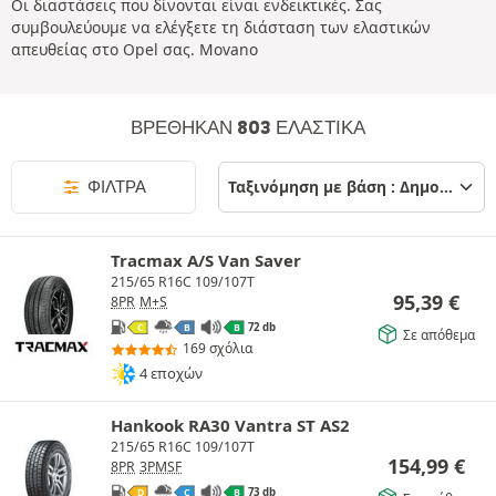
Οι διαστάσεις που δίνονται είναι ενδεικτικές. Σας
συμβουλεύουμε να ελέγξετε τη διάσταση των ελαστικών
απευθείας στο Opel σας. Movano
ΒΡΈΘΗΚΑΝ 803 ΕΛΑΣΤΙΚΆ
ΦΊΛΤΡΑ
Tracmax A/S Van Saver
215/65 R16C 109/107T
95,39
€
8PR
M+S
72 db
C
B
B
Σε απόθεμα
169 σχόλια
4 εποχών
Hankook RA30 Vantra ST AS2
215/65 R16C 109/107T
154,99
€
8PR
3PMSF
73 db
D
C
B