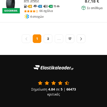
87,18
€
8PR
3PMSF
72 db
D
C
B
Σε απόθεμα
66 σχόλια
4 εποχών
1
2
…
17
Σημείωση
4.84
σε
5
|
66473
κριτικές