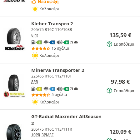
Νέα άφιξη
Καλοκαίρι
Kleber Transpro 2
205/75 R16C 110/108R
135,59
€
8PR
72 db
B
A
B
Σε απόθεμα
15 σχόλια
Καλοκαίρι
Minerva Transporter 2
225/65 R16C 112/110T
97,98
€
8PR
71 db
C
C
B
Σε απόθεμα
5 σχόλια
Καλοκαίρι
GT-Radial Maxmiler AllSeason
2
205/75 R16C 113/111R
120,09
€
10PR
3PMSF