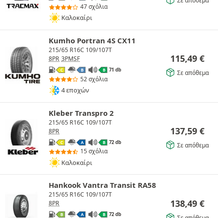
Σε απόθεμα
47 σχόλια
Καλοκαίρι
Kumho Portran 4S CX11
215/65 R16C 109/107T
115,49
€
8PR
3PMSF
71 db
C
B
B
Σε απόθεμα
52 σχόλια
4 εποχών
Kleber Transpro 2
215/65 R16C 109/107T
137,59
€
8PR
72 db
C
A
B
Σε απόθεμα
15 σχόλια
Καλοκαίρι
Hankook Vantra Transit RA58
215/65 R16C 109/107T
138,49
€
8PR
72 db
B
A
B
Σε απόθεμα