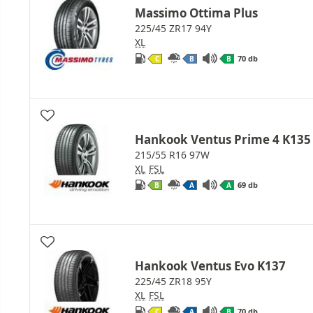
Massimo Ottima Plus
225/45 ZR17 94Y
XL
70 db
C
B
B
Hankook Ventus Prime 4 K135
215/55 R16 97W
XL
FSL
69 db
B
A
A
Hankook Ventus Evo K137
225/45 ZR18 95Y
XL
FSL
70 db
C
A
B