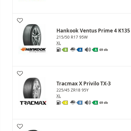
Hankook Ventus Prime 4 K135
215/50 R17 95W
XL
69 db
B
A
A
Tracmax X Privilo TX-3
225/45 ZR18 95Y
XL
69 db
C
B
A