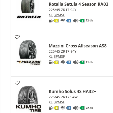
Rotalla Setula 4 Season RA03
225/45 ZR17 94Y
XL
3PMSF
72 db
C
B
B
Mazzini Cross Allseason AS8
225/45 ZR17 94Y
XL
3PMSF
71 db
C
B
B
Kumho Solus 4S HA32+
225/45 ZR17 94W
XL
3PMSF
72 db
C
B
B