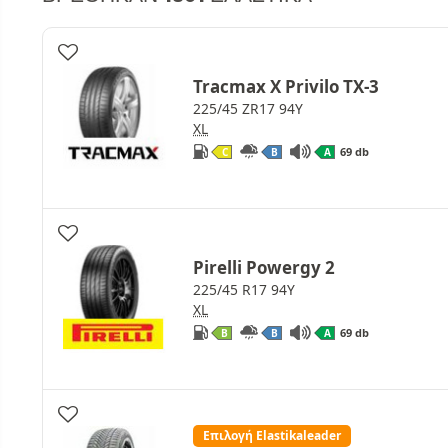
Tracmax X Privilo TX-3
225/45 ZR17 94Y
XL
69 db
C
B
A
Pirelli Powergy 2
225/45 R17 94Y
XL
69 db
B
B
A
Επιλογή Elastikaleader