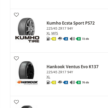
Kumho Ecsta Sport PS72
225/45 ZR17 94Y
XL
MFS
72 db
C
A
B
Hankook Ventus Evo K137
225/45 ZR17 94Y
XL
70 db
C
A
B