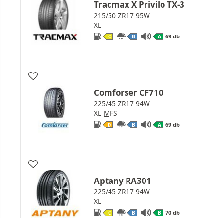
Tracmax X Privilo TX-3
215/50 ZR17 95W
XL
69 db
C
B
A
Comforser CF710
225/45 ZR17 94W
XL
MFS
69 db
D
B
A
Aptany RA301
225/45 ZR17 94W
XL
70 db
C
B
B