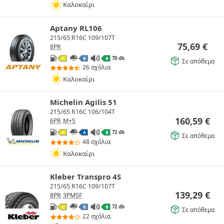
Καλοκαίρι
Aptany RL106
215/65 R16C 109/107T
75,69
€
8PR
70 db
C
B
B
Σε απόθεμα
26 σχόλια
Καλοκαίρι
Michelin Agilis 51
215/65 R16C 106/104T
160,59
€
6PR
M+S
72 db
C
A
B
Σε απόθεμα
48 σχόλια
Καλοκαίρι
Kleber Transpro 4S
215/65 R16C 109/107T
139,29
€
8PR
3PMSF
72 db
C
B
B
Σε απόθεμα
22 σχόλια