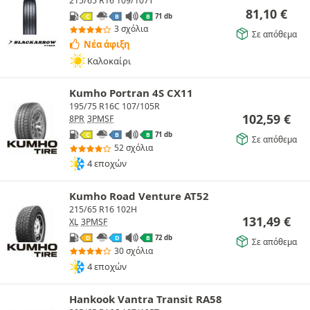
215/65 R16 109/107T
81,10
€
71 db
C
B
B
3 σχόλια
Σε απόθεμα
Νέα άφιξη
Καλοκαίρι
Kumho Portran 4S CX11
195/75 R16C 107/105R
102,59
€
8PR
3PMSF
71 db
C
B
B
Σε απόθεμα
52 σχόλια
4 εποχών
Kumho Road Venture AT52
215/65 R16 102H
131,49
€
XL
3PMSF
72 db
D
D
B
Σε απόθεμα
30 σχόλια
4 εποχών
Hankook Vantra Transit RA58