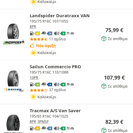
Καλοκαίρι
Landspider Duratraxx VAN
195/75 R16C 107/105S
8PR
75,99
€
71 db
C
B
B
Σε απόθεμα
11 σχόλια
Νέα άφιξη
Καλοκαίρι
Sailun Commercio PRO
195/75 R16C 110/108R
107,99
€
10PR
70 db
B
A
B
Σε απόθεμα
37 σχόλια
Καλοκαίρι
Tracmax A/S Van Saver
195/65 R16C 104/102S
82,39
€
8PR
3PMSF
72 db
D
B
B
Σε απόθεμα