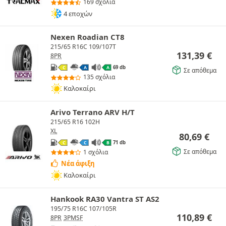
169 σχόλια
4 εποχών
Nexen Roadian CT8
215/65 R16C 109/107T
131,39
€
8PR
69 db
C
A
A
Σε απόθεμα
135 σχόλια
Καλοκαίρι
Arivo Terrano ARV H/T
215/65 R16 102H
XL
80,69
€
71 db
C
C
B
Σε απόθεμα
1 σχόλια
Νέα άφιξη
Καλοκαίρι
Hankook RA30 Vantra ST AS2
195/75 R16C 107/105R
110,89
€
8PR
3PMSF