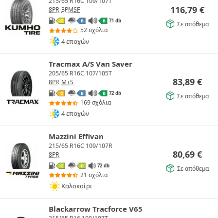
215/65 R16C 109/107T
116,79
€
8PR
3PMSF
71 db
C
B
B
Σε απόθεμα
52 σχόλια
4 εποχών
Tracmax A/S Van Saver
205/65 R16C 107/105T
83,89
€
8PR
M+S
72 db
D
B
B
Σε απόθεμα
169 σχόλια
4 εποχών
Mazzini Effivan
215/65 R16C 109/107R
80,69
€
8PR
72 db
C
C
Σε απόθεμα
21 σχόλια
Καλοκαίρι
Blackarrow Tracforce V65