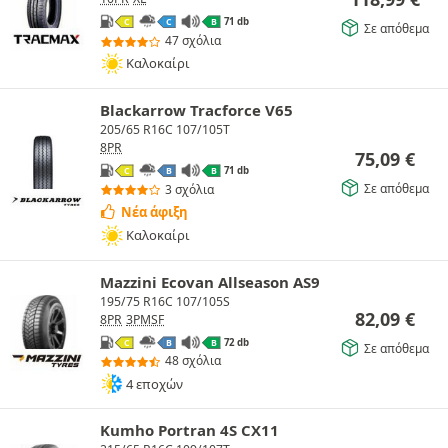
71 db
C
C
B
Σε απόθεμα
47 σχόλια
Καλοκαίρι
Blackarrow Tracforce V65
205/65 R16C 107/105T
8PR
75,09
€
71 db
C
B
B
Σε απόθεμα
3 σχόλια
Νέα άφιξη
Καλοκαίρι
Mazzini Ecovan Allseason AS9
195/75 R16C 107/105S
82,09
€
8PR
3PMSF
72 db
C
B
B
Σε απόθεμα
48 σχόλια
4 εποχών
Kumho Portran 4S CX11