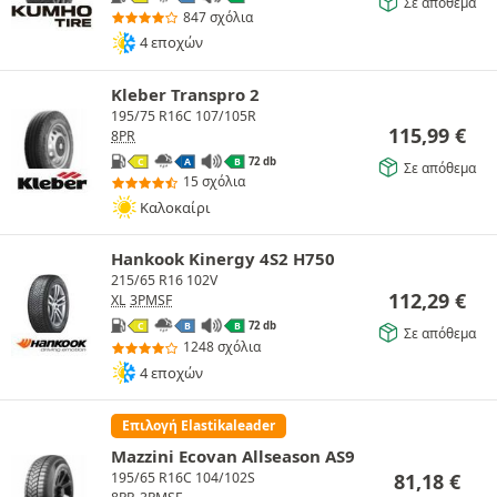
Σε απόθεμα
847 σχόλια
4 εποχών
Kleber Transpro 2
195/75 R16C 107/105R
115,99
€
8PR
72 db
C
A
B
Σε απόθεμα
15 σχόλια
Καλοκαίρι
Hankook Kinergy 4S2 H750
215/65 R16 102V
112,29
€
XL
3PMSF
72 db
C
B
B
Σε απόθεμα
1248 σχόλια
4 εποχών
Επιλογή Elastikaleader
Mazzini Ecovan Allseason AS9
81,18
€
195/65 R16C 104/102S