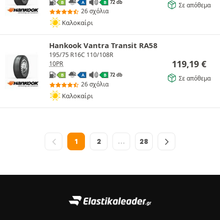
72 db
B
A
B
Σε απόθεμα
26 σχόλια
Καλοκαίρι
Hankook Vantra Transit RA58
195/75 R16C 110/108R
119,19
€
10PR
72 db
B
A
B
Σε απόθεμα
26 σχόλια
Καλοκαίρι
1
2
…
28