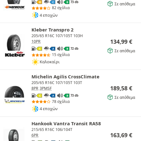
73 db
D
C
B
Σε απόθεμα
82 σχόλια
4 εποχών
Kleber Transpro 2
205/65 R16C 107/105T 103H
134,99
€
10PR
72 db
C
A
B
Σε απόθεμα
15 σχόλια
Καλοκαίρι
Michelin Agilis CrossClimate
205/65 R16C 107/105T 103T
189,58
€
8PR
3PMSF
73 db
C
A
B
Σε απόθεμα
78 σχόλια
4 εποχών
Hankook Vantra Transit RA58
215/65 R16C 106/104T
163,69
€
6PR