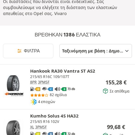
Οι διαστάσεις που δίνονται είναι ενδεικτικές. Σας
συμβουλεύουμε να ελέγξετε τη διάσταση των ελαστικών
απευθείας στο Opel σας. Vivaro
ΒΡΈΘΗΚΑΝ 1386 ΕΛΑΣΤΙΚΆ
ΦΊΛΤΡΑ
Hankook RA30 Vantra ST AS2
215/65 R16C 109/107T
155,28
€
8PR
3PMSF
73 db
D
C
B
Σε απόθεμα
82 σχόλια
4 εποχών
Kumho Solus 4S HA32
215/65 R16 102V
99,68
€
XL
3PMSF
72 db
C
B
B