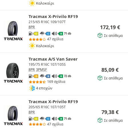
Καλοκαίρι
Tracmax X-Privilo RF19
215/65 R16C 109/107T
172,19
€
8PR
71 db
C
C
B
Σε απόθεμα
47 σχόλια
Καλοκαίρι
Tracmax A/S Van Saver
195/75 R16C 107/105S
85,09
€
8PR
3PMSF
72 db
D
B
B
Σε απόθεμα
169 σχόλια
4 εποχών
Tracmax X-Privilo RF19
205/65 R16C 107/105T
79,38
€
8PR
71 db
C
C
B
Σε απόθεμα
47 σχόλια