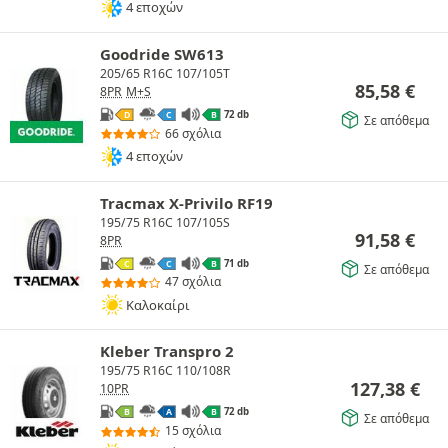
4 εποχών
Goodride SW613
205/65 R16C 107/105T
85,58
€
8PR
M+S
72 db
D
C
B
Σε απόθεμα
66 σχόλια
4 εποχών
Tracmax X-Privilo RF19
195/75 R16C 107/105S
91,58
€
8PR
71 db
C
C
B
Σε απόθεμα
47 σχόλια
Καλοκαίρι
Kleber Transpro 2
195/75 R16C 110/108R
127,38
€
10PR
72 db
B
A
B
Σε απόθεμα
15 σχόλια