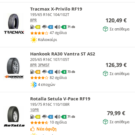
Tracmax X-Privilo RF19
195/65 R16C 104/102T
120,49
€
8PR
71 db
C
C
B
Σε απόθεμα
47 σχόλια
Καλοκαίρι
Hankook RA30 Vantra ST AS2
205/65 R16C 107/105T
126,39
€
8PR
3PMSF
73 db
D
C
B
Σε απόθεμα
82 σχόλια
4 εποχών
Rotalla Setula V-Pace RF19
195/75 R16C 110/108R
10PR
79,99
€
71 db
C
C
B
Σε απόθεμα
10 σχόλια
Νέα άφιξη