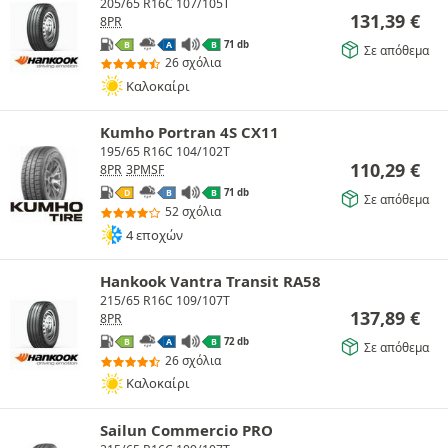
205/65 R16C 107/105T
131,39
€
8PR
71 db
B
A
B
Σε απόθεμα
26 σχόλια
Καλοκαίρι
Kumho Portran 4S CX11
195/65 R16C 104/102T
110,29
€
8PR
3PMSF
71 db
D
B
B
Σε απόθεμα
52 σχόλια
4 εποχών
Hankook Vantra Transit RA58
215/65 R16C 109/107T
137,89
€
8PR
72 db
B
A
B
Σε απόθεμα
26 σχόλια
Καλοκαίρι
Sailun Commercio PRO