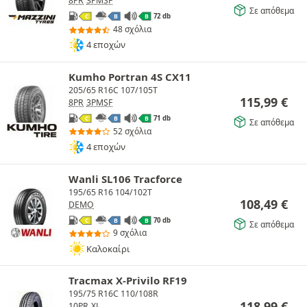
8PR
3PMSF
Σε απόθεμα
72 db
C
B
B
48 σχόλια
4 εποχών
Kumho Portran 4S CX11
205/65 R16C 107/105T
115,99
€
8PR
3PMSF
71 db
C
B
B
Σε απόθεμα
52 σχόλια
4 εποχών
Wanli SL106 Tracforce
195/65 R16 104/102T
108,49
€
DEMO
70 db
C
B
B
Σε απόθεμα
9 σχόλια
Καλοκαίρι
Tracmax X-Privilo RF19
195/75 R16C 110/108R
118,99
€
10PR
XL