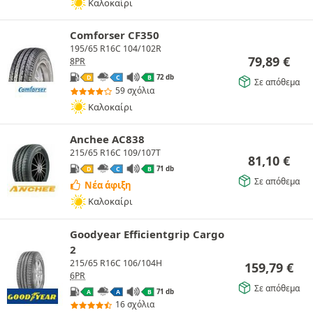
Καλοκαίρι
Comforser CF350
195/65 R16C 104/102R
79,89
€
8PR
72 db
D
C
B
Σε απόθεμα
59 σχόλια
Καλοκαίρι
Anchee AC838
215/65 R16C 109/107T
81,10
€
71 db
D
C
B
Σε απόθεμα
Νέα άφιξη
Καλοκαίρι
Goodyear Efficientgrip Cargo
2
215/65 R16C 106/104H
159,79
€
6PR
Σε απόθεμα
71 db
A
A
B
16 σχόλια