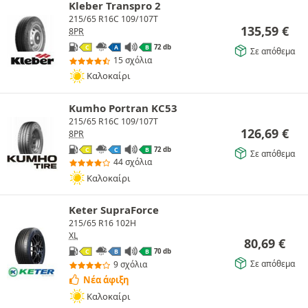
Kleber Transpro 2
215/65 R16C 109/107T
135,59
€
8PR
72 db
C
A
B
Σε απόθεμα
15 σχόλια
Καλοκαίρι
Kumho Portran KC53
215/65 R16C 109/107T
126,69
€
8PR
72 db
C
C
B
Σε απόθεμα
44 σχόλια
Καλοκαίρι
Keter SupraForce
215/65 R16 102H
XL
80,69
€
70 db
C
B
B
Σε απόθεμα
9 σχόλια
Νέα άφιξη
Καλοκαίρι