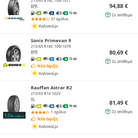
215/65 R16C 109/107T
94,88
€
8PR
72 db
B
A
B
Σε απόθεμα
37 σχόλια
Καλοκαίρι
Sonix Primevan 9
215/65 R16C 109/107R
80,69
€
8PR
72 db
C
C
B
Σε απόθεμα
Νέα άφιξη
Καλοκαίρι
Rauffan Astrar R2
215/65 R16 102V
XL
81,49
€
70 db
C
B
B
Σε απόθεμα
1 σχόλια
Νέα άφιξη
Καλοκαίρι