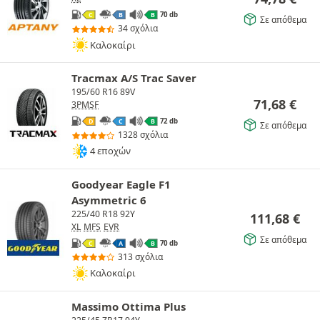
70 db
C
B
B
Σε απόθεμα
34 σχόλια
Καλοκαίρι
Tracmax A/S Trac Saver
195/60 R16 89V
71,68
€
3PMSF
72 db
D
C
B
Σε απόθεμα
1328 σχόλια
4 εποχών
Goodyear Eagle F1
Asymmetric 6
225/40 R18 92Y
111,68
€
XL
MFS
EVR
Σε απόθεμα
70 db
C
A
B
313 σχόλια
Καλοκαίρι
Massimo Ottima Plus