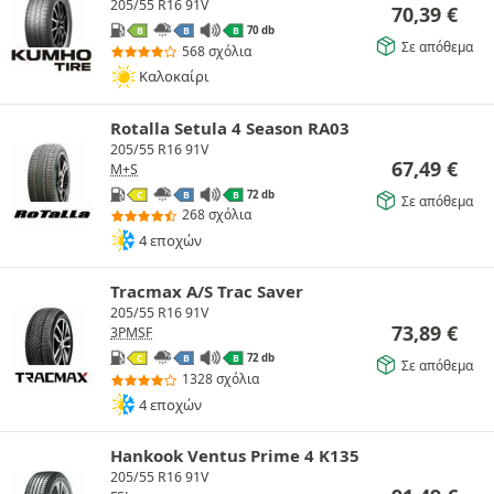
205/55 R16 91V
70,39
€
70 db
B
B
B
Σε απόθεμα
568 σχόλια
Καλοκαίρι
Rotalla Setula 4 Season RA03
205/55 R16 91V
67,49
€
M+S
72 db
C
B
B
Σε απόθεμα
268 σχόλια
4 εποχών
Tracmax A/S Trac Saver
205/55 R16 91V
73,89
€
3PMSF
72 db
C
B
B
Σε απόθεμα
1328 σχόλια
4 εποχών
Hankook Ventus Prime 4 K135
205/55 R16 91V