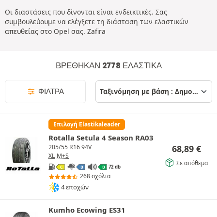
Οι διαστάσεις που δίνονται είναι ενδεικτικές. Σας
συμβουλεύουμε να ελέγξετε τη διάσταση των ελαστικών
απευθείας στο Opel σας. Zafira
ΒΡΈΘΗΚΑΝ 2778 ΕΛΑΣΤΙΚΆ
ΦΊΛΤΡΑ
Επιλογή Elastikaleader
Rotalla Setula 4 Season RA03
68,89
€
205/55 R16 94V
XL
M+S
Σε απόθεμα
72 db
C
B
B
268 σχόλια
4 εποχών
Kumho Ecowing ES31