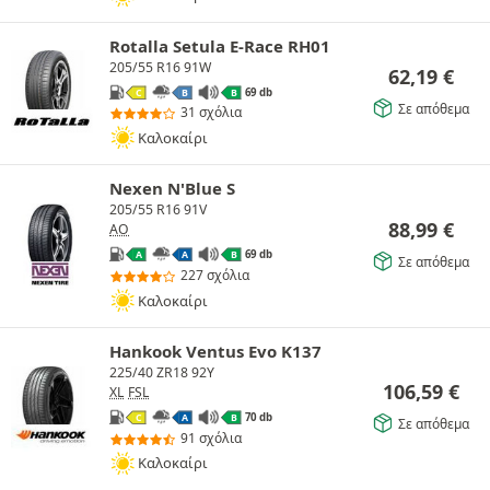
Rotalla Setula E-Race RH01
205/55 R16 91W
62,19
€
69 db
C
B
B
Σε απόθεμα
31 σχόλια
Καλοκαίρι
Nexen N'Blue S
205/55 R16 91V
88,99
€
AO
69 db
A
A
B
Σε απόθεμα
227 σχόλια
Καλοκαίρι
Hankook Ventus Evo K137
225/40 ZR18 92Y
106,59
€
XL
FSL
70 db
C
A
B
Σε απόθεμα
91 σχόλια
Καλοκαίρι