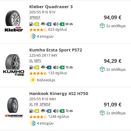
Kleber Quadraxer 3
205/55 R16 91V
94,09
€
3PMSF
69 db
C
B
A
Σε απόθεμα
623 σχόλια
4 εποχών
Kumho Ecsta Sport PS72
225/45 ZR17 94Y
94,29
€
XL
MFS
72 db
C
A
B
Σε απόθεμα
133 σχόλια
Καλοκαίρι
Hankook Kinergy 4S2 H750
205/55 R16 94H
91,09
€
XL
FR
3PMSF
72 db
C
B
B
Σε απόθεμα
1248 σχόλια
4 εποχών