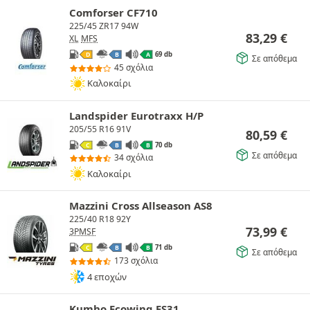
Comforser CF710
225/45 ZR17 94W
83,29
€
XL
MFS
69 db
D
B
A
Σε απόθεμα
45 σχόλια
Καλοκαίρι
Landspider Eurotraxx H/P
205/55 R16 91V
80,59
€
70 db
C
B
B
Σε απόθεμα
34 σχόλια
Καλοκαίρι
Mazzini Cross Allseason AS8
225/40 R18 92Y
73,99
€
3PMSF
71 db
C
B
B
Σε απόθεμα
173 σχόλια
4 εποχών
Kumho Ecowing ES31