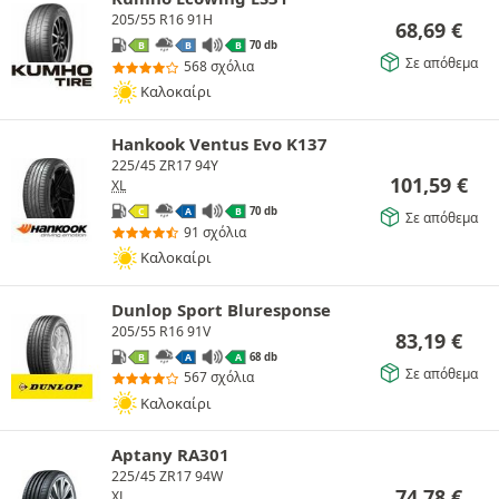
205/55 R16 91H
68,69
€
70 db
B
B
B
Σε απόθεμα
568 σχόλια
Καλοκαίρι
Hankook Ventus Evo K137
225/45 ZR17 94Y
101,59
€
XL
70 db
C
A
B
Σε απόθεμα
91 σχόλια
Καλοκαίρι
Dunlop Sport Bluresponse
205/55 R16 91V
83,19
€
68 db
B
A
A
Σε απόθεμα
567 σχόλια
Καλοκαίρι
Aptany RA301
225/45 ZR17 94W
74,78
€
XL