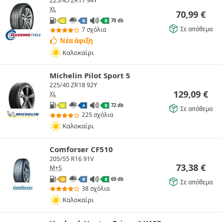
225/45 ZR17 94Y
XL
70,99
€
70 db
C
B
B
Σε απόθεμα
7 σχόλια
Νέα άφιξη
Καλοκαίρι
Michelin Pilot Sport 5
225/40 ZR18 92Y
129,09
€
XL
72 db
C
A
B
Σε απόθεμα
225 σχόλια
Καλοκαίρι
Comforser CF510
205/55 R16 91V
73,38
€
M+S
69 db
D
B
B
Σε απόθεμα
38 σχόλια
Καλοκαίρι