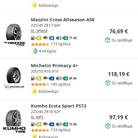
Καλοκαίρι
Mazzini Cross Allseason AS8
225/45 ZR17 94Y
76,69
€
XL
3PMSF
71 db
C
B
B
Σε απόθεμα
173 σχόλια
4 εποχών
Michelin Primacy 4+
205/55 R16 91V
118,19
€
69 db
C
A
B
Σε απόθεμα
145 σχόλια
Καλοκαίρι
Kumho Ecsta Sport PS72
225/40 ZR18 92Y
97,19
€
XL
MFS
72 db
C
A
B
Σε απόθεμα
133 σχόλια
Καλοκαίρι