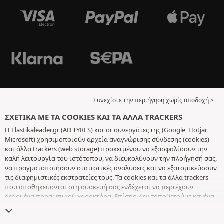
Συνεχίστε την περιήγηση χωρίς αποδοχή >
ΣΧΕΤΙΚΆ ΜΕ ΤΑ COOKIES ΚΑΙ ΤΑ ΆΛΛΑ TRACKERS
Η Elastikaleader.gr (AD TYRES) και οι συνεργάτες της (Google, Hotjar,
Microsoft) χρησιμοποιούν αρχεία αναγνώρισης σύνδεσης (cookies)
και άλλα trackers (web storage) προκειμένου να εξασφαλίσουν την
καλή λειτουργία του ιστότοπου, να διευκολύνουν την πλοήγησή σας,
να πραγματοποιήσουν στατιστικές αναλύσεις και να εξατομικεύσουν
τις διαφημιστικές εκστρατείες τους. Τα cookies και τα άλλα trackers
που αποθηκεύονται στη συσκευή σας ενδέχεται να περιέχουν
δεδομένα προσωπικού χαρακτήρα. Επίσης, δεν τοποθετούμε κανένα
cookie ή άλλο tracker χωρίς την ελεύθερη και εν επιγνώσει
συγκατάθεσή σας, με εξαίρεση αυτά που είναι απαραίτητα για τη