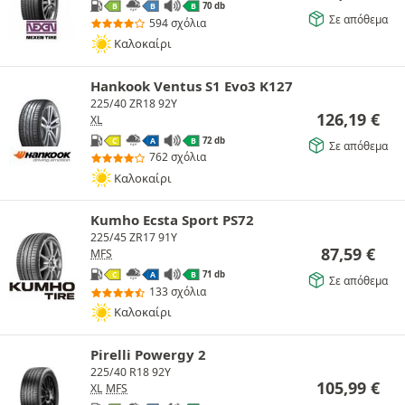
70 db
B
B
B
Σε απόθεμα
594 σχόλια
Καλοκαίρι
Hankook Ventus S1 Evo3 K127
225/40 ZR18 92Y
126,19
€
XL
72 db
C
A
B
Σε απόθεμα
762 σχόλια
Καλοκαίρι
Kumho Ecsta Sport PS72
225/45 ZR17 91Y
87,59
€
MFS
71 db
C
A
B
Σε απόθεμα
133 σχόλια
Καλοκαίρι
Pirelli Powergy 2
225/40 R18 92Y
105,99
€
XL
MFS