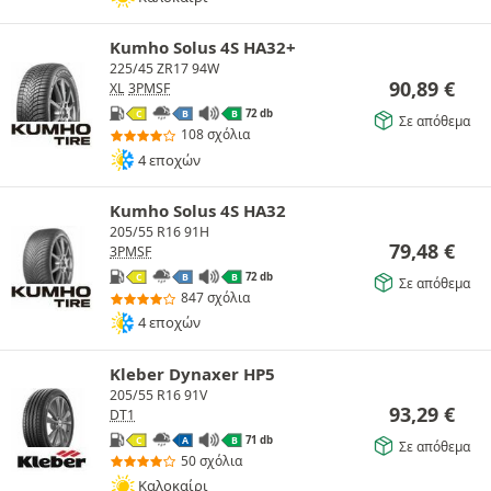
Kumho Solus 4S HA32+
225/45 ZR17 94W
90,89
€
XL
3PMSF
72 db
C
B
B
Σε απόθεμα
108 σχόλια
4 εποχών
Kumho Solus 4S HA32
205/55 R16 91H
79,48
€
3PMSF
72 db
C
B
B
Σε απόθεμα
847 σχόλια
4 εποχών
Kleber Dynaxer HP5
205/55 R16 91V
93,29
€
DT1
71 db
C
A
B
Σε απόθεμα
50 σχόλια
Καλοκαίρι