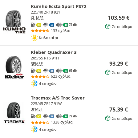
Kumho Ecsta Sport PS72
225/40 ZR18 92Y
103,59
€
XL
MFS
72 db
C
A
B
Σε απόθεμα
133 σχόλια
Καλοκαίρι
Kleber Quadraxer 3
205/55 R16 91H
93,29
€
3PMSF
69 db
C
B
A
Σε απόθεμα
623 σχόλια
4 εποχών
Tracmax A/S Trac Saver
225/45 ZR17 91W
75,39
€
3PMSF
72 db
C
B
B
Σε απόθεμα
1328 σχόλια
4 εποχών