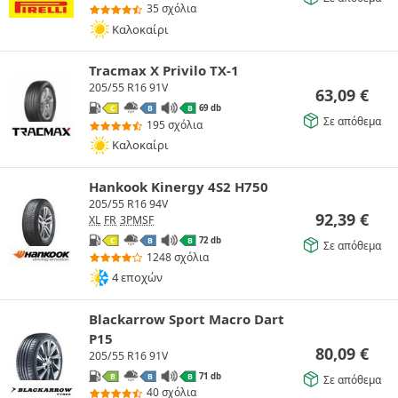
35 σχόλια
Καλοκαίρι
Tracmax X Privilo TX-1
205/55 R16 91V
63,09
€
69 db
C
B
B
Σε απόθεμα
195 σχόλια
Καλοκαίρι
Hankook Kinergy 4S2 H750
205/55 R16 94V
92,39
€
XL
FR
3PMSF
72 db
C
B
B
Σε απόθεμα
1248 σχόλια
4 εποχών
Blackarrow Sport Macro Dart
P15
80,09
€
205/55 R16 91V
71 db
B
B
B
Σε απόθεμα
40 σχόλια