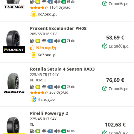
69 db
C
B
A
Σε απόθεμα
1104 σχόλια
Καλοκαίρι
Praxent Excelander PH08
205/55 R16 91V
58,69
€
71 db
C
C
B
Σε απόθεμα
Νέα άφιξη
Καλοκαίρι
Rotalla Setula 4 Season RA03
225/45 ZR17 94Y
76,69
€
XL
3PMSF
72 db
C
B
B
Σε απόθεμα
268 σχόλια
4 εποχών
Pirelli Powergy 2
225/45 R17 94Y
102,68
€
XL
69 db
B
B
A
Σε απόθεμα