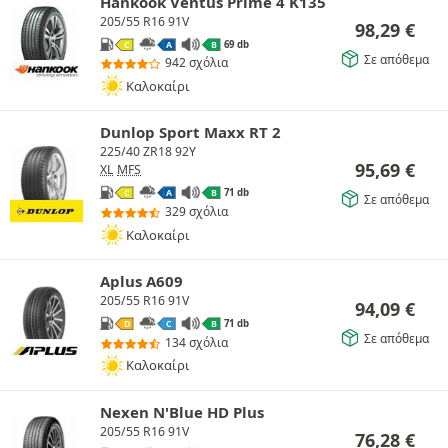
Hankook Ventus Prime 4 K135
205/55 R16 91V
98,29
€
69 db
C
A
B
Σε απόθεμα
942 σχόλια
Καλοκαίρι
Dunlop Sport Maxx RT 2
225/40 ZR18 92Y
95,69
€
XL
MFS
71 db
C
A
B
Σε απόθεμα
329 σχόλια
Καλοκαίρι
Aplus A609
205/55 R16 91V
94,09
€
71 db
D
C
B
Σε απόθεμα
134 σχόλια
Καλοκαίρι
Nexen N'Blue HD Plus
205/55 R16 91V
76,28
€