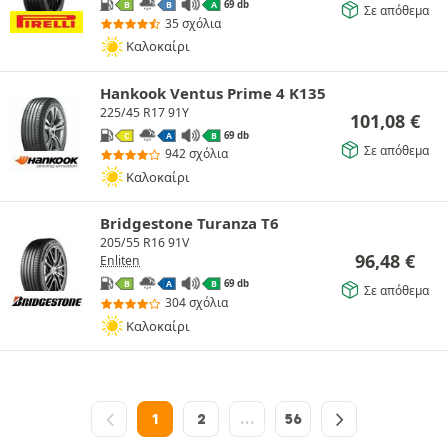
69 db
B
B
A
Σε απόθεμα
35 σχόλια
Καλοκαίρι
Hankook Ventus Prime 4 K135
225/45 R17 91Y
101,08
€
69 db
C
A
B
Σε απόθεμα
942 σχόλια
Καλοκαίρι
Bridgestone Turanza T6
205/55 R16 91V
96,48
€
Enliten
69 db
B
A
B
Σε απόθεμα
304 σχόλια
Καλοκαίρι
1
2
…
56