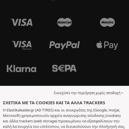
Συνεχίστε την περιήγηση χωρίς αποδοχή >
ΣΧΕΤΙΚΆ ΜΕ ΤΑ COOKIES ΚΑΙ ΤΑ ΆΛΛΑ TRACKERS
Η Elastikaleader.gr (AD TYRES) και οι συνεργάτες της (Google, Hotjar,
Microsoft) χρησιμοποιούν αρχεία αναγνώρισης σύνδεσης (cookies)
και άλλα trackers (web storage) προκειμένου να εξασφαλίσουν την
καλή λειτουργία του ιστότοπου, να διευκολύνουν την πλοήγησή σας,