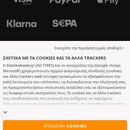
Συνεχίστε την περιήγηση χωρίς αποδοχή >
ΣΧΕΤΙΚΆ ΜΕ ΤΑ COOKIES ΚΑΙ ΤΑ ΆΛΛΑ TRACKERS
Η Elastikaleader.gr (AD TYRES) και οι συνεργάτες της (Google, Hotjar,
Microsoft) χρησιμοποιούν αρχεία αναγνώρισης σύνδεσης (cookies)
και άλλα trackers (web storage) προκειμένου να εξασφαλίσουν την
καλή λειτουργία του ιστότοπου, να διευκολύνουν την πλοήγησή σας,
να πραγματοποιήσουν στατιστικές αναλύσεις και να εξατομικεύσουν
τις διαφημιστικές εκστρατείες τους. Τα cookies και τα άλλα trackers
που αποθηκεύονται στη συσκευή σας ενδέχεται να περιέχουν
δεδομένα προσωπικού χαρακτήρα. Επίσης, δεν τοποθετούμε κανένα
cookie ή άλλο tracker χωρίς την ελεύθερη και εν επιγνώσει
συγκατάθεσή σας, με εξαίρεση αυτά που είναι απαραίτητα για τη
λειτουργία του ιστότοπου. Διατηρούμε τις επιλογές σας για 6 μήνες.
Μπορείτε να ανακαλέσετε τη συγκατάθεσή σας οποιαδήποτε στιγμή,
ΑΠΟΔΟΧΉ COOKIES