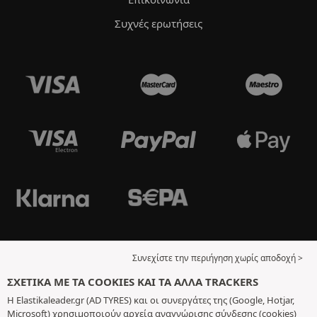
Συχνές ερωτήσεις
Συνεχίστε την περιήγηση χωρίς αποδοχή >
ΣΧΕΤΙΚΆ ΜΕ ΤΑ COOKIES ΚΑΙ ΤΑ ΆΛΛΑ TRACKERS
Η Elastikaleader.gr (AD TYRES) και οι συνεργάτες της (Google, Hotjar,
Microsoft) χρησιμοποιούν αρχεία αναγνώρισης σύνδεσης (cookies)