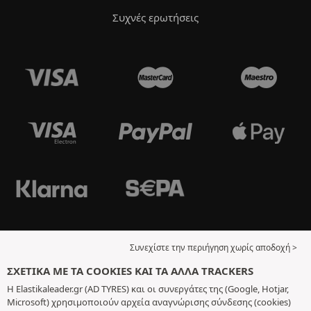
Συχνές ερωτήσεις
Συνεχίστε την περιήγηση χωρίς αποδοχή >
ΣΧΕΤΙΚΆ ΜΕ ΤΑ COOKIES ΚΑΙ ΤΑ ΆΛΛΑ TRACKERS
Η Elastikaleader.gr (AD TYRES) και οι συνεργάτες της (Google, Hotjar,
Microsoft) χρησιμοποιούν αρχεία αναγνώρισης σύνδεσης (cookies)